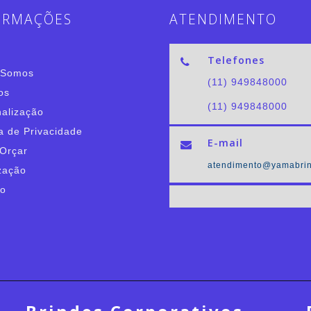
ORMAÇÕES
ATENDIMENTO
Telefones
 Somos
(11) 949848000
os
(11) 949848000
alização
ca de Privacidade
E-mail
Orçar
atendimento@yamabrin
zação
to