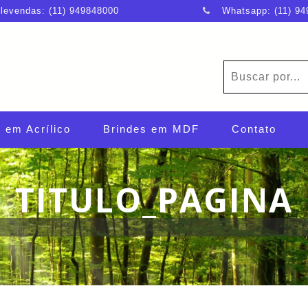
levendas: (11) 949848000
Whatsapp: (11) 94
 em Acrílico
Brindes em MDF
Contato
TITULO_PAGINA